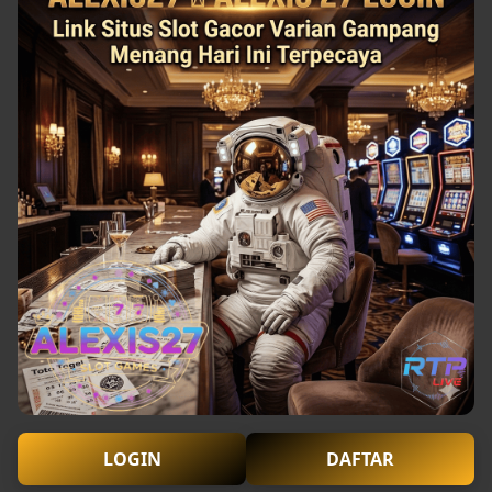
LOGIN
DAFTAR